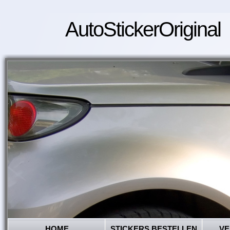
AutoStickerOriginal
HOME
STICKERS BESTELLEN
VE