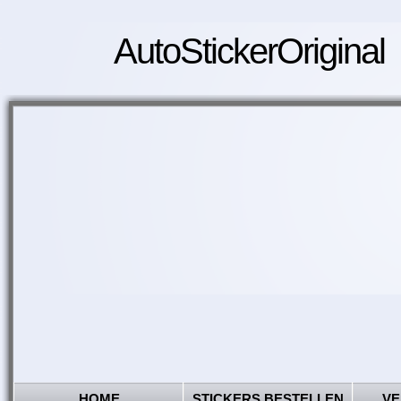
AutoStickerOriginal
HOME
STICKERS BESTELLEN
VE