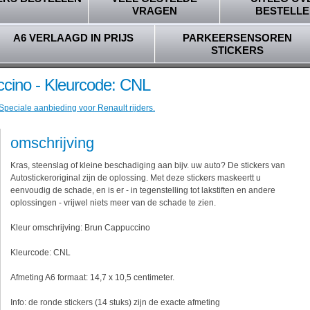
VRAGEN
BESTELLE
A6 VERLAAGD IN PRIJS
PARKEERSENSOREN
STICKERS
ccino - Kleurcode: CNL
Speciale aanbieding voor Renault rijders.
omschrijving
Kras, steenslag of kleine beschadiging aan bijv. uw auto? De stickers van
Autostickeroriginal zijn de oplossing. Met deze stickers maskeertt u
eenvoudig de schade, en is er - in tegenstelling tot lakstiften en andere
oplossingen - vrijwel niets meer van de schade te zien.
Kleur omschrijving: Brun Cappuccino
Kleurcode: CNL
Afmeting A6 formaat: 14,7 x 10,5 centimeter.
Info: de ronde stickers (14 stuks) zijn de exacte afmeting