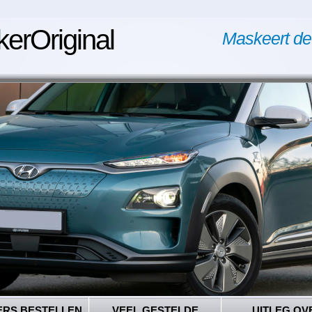
kerOriginal
Maskeert de
ERS BESTELLEN
VEEL GESTELDE
UITLEG OV