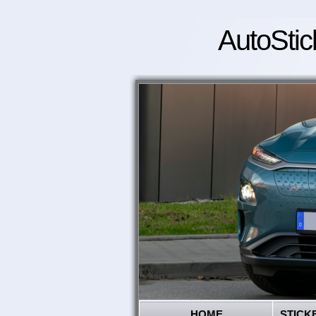
AutoStic
HOME
STICK