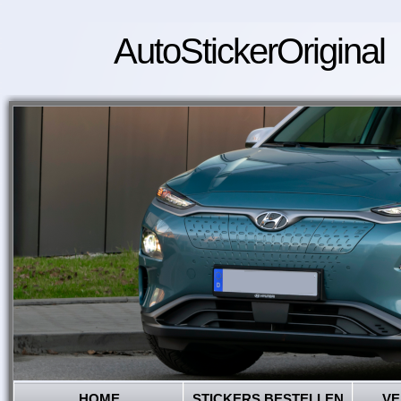
AutoStickerOriginal
HOME
STICKERS BESTELLEN
VE