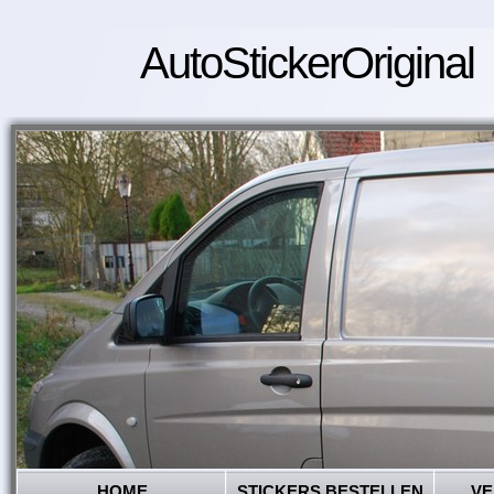
AutoStickerOriginal
HOME
STICKERS BESTELLEN
VE