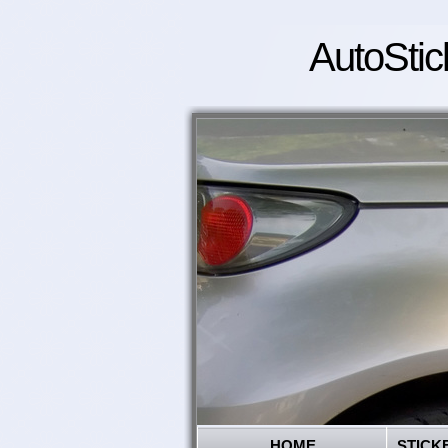
AutoStic
HOME
STICK