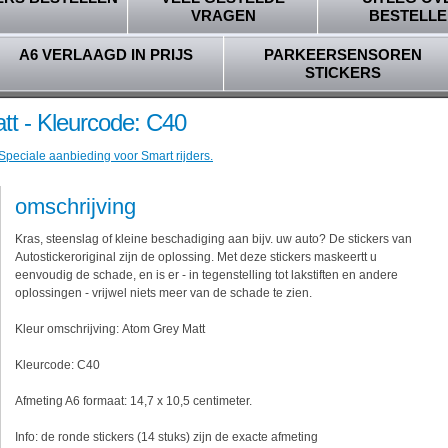
VRAGEN
BESTELLE
A6 VERLAAGD IN PRIJS
PARKEERSENSOREN
STICKERS
tt - Kleurcode: C40
Speciale aanbieding voor Smart rijders.
omschrijving
Kras, steenslag of kleine beschadiging aan bijv. uw auto? De stickers van
Autostickeroriginal zijn de oplossing. Met deze stickers maskeertt u
eenvoudig de schade, en is er - in tegenstelling tot lakstiften en andere
oplossingen - vrijwel niets meer van de schade te zien.
Kleur omschrijving: Atom Grey Matt
Kleurcode: C40
Afmeting A6 formaat: 14,7 x 10,5 centimeter.
Info: de ronde stickers (14 stuks) zijn de exacte afmeting