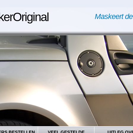
kerOriginal
Maskeert de
ERS BESTELLEN
VEEL GESTELDE
UITLEG OV