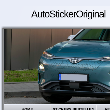
AutoStickerOriginal
HOME
STICKERS BESTELLEN
VE