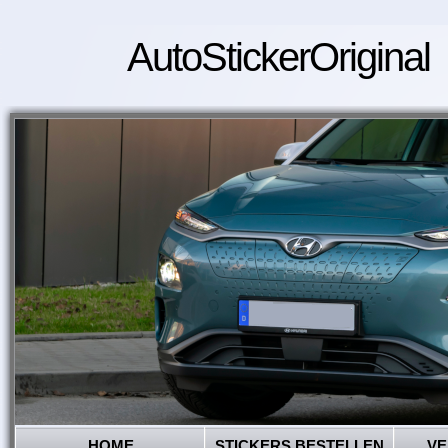
AutoStickerOriginal
HOME
STICKERS BESTELLEN
VE