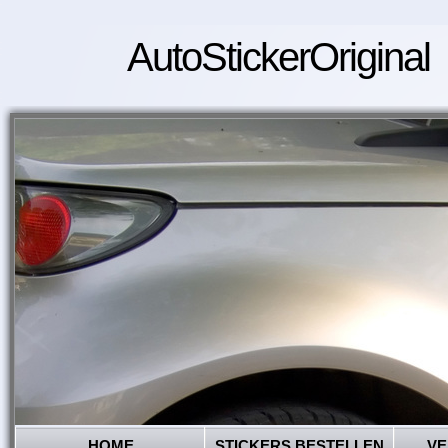
AutoStickerOriginal
HOME
STICKERS BESTELLEN
VE