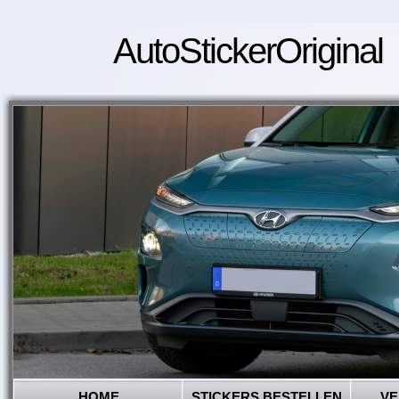
AutoStickerOriginal
HOME
STICKERS BESTELLEN
VE