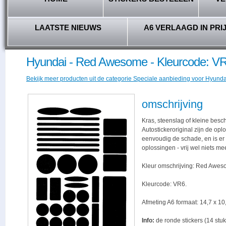
LAATSTE NIEUWS
A6 VERLAAGD IN PRI
Hyundai - Red Awesome - Kleurcode: V
Bekijk meer producten uit de categorie Speciale aanbieding voor Hyundai
omschrijving
Kras, steenslag of kleine besc
Autostickeroriginal zijn de opl
eenvoudig de schade, en is er -
oplossingen - vrij wel niets me
Kleur omschrijving: Red Awes
Kleurcode: VR6.
Afmeting A6 formaat: 14,7 x 10,
Info:
de ronde stickers (14 stuk