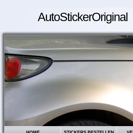
AutoStickerOriginal
HOME
STICKERS BESTELLEN
VE