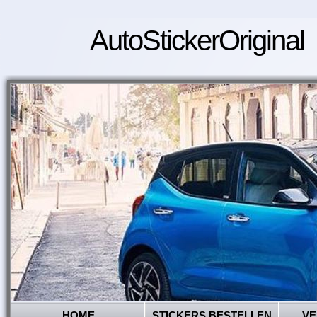
AutoStickerOriginal
HOME
STICKERS BESTELLEN
VE