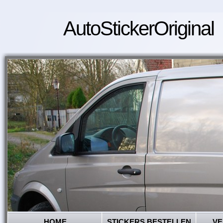
AutoStickerOriginal
HOME
STICKERS BESTELLEN
VE