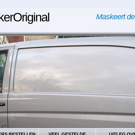
kerOriginal
Maskeert de
ERS BESTELLEN
VEEL GESTELDE
UITLEG OV