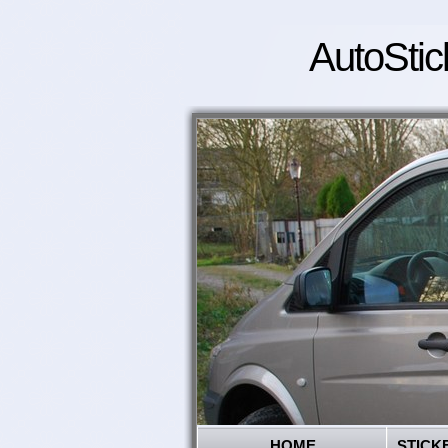
AutoStic
HOME
STICK