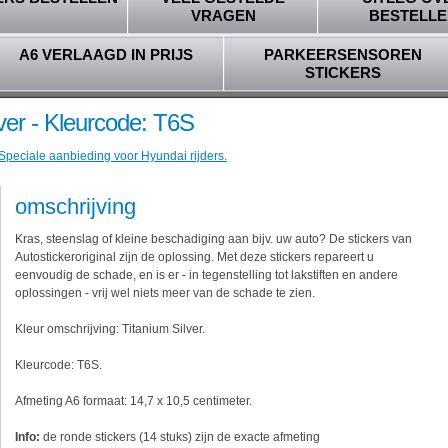
VRAGEN
BESTELLE
A6 VERLAAGD IN PRIJS
PARKEERSENSOREN
STICKERS
ver - Kleurcode: T6S
 Speciale aanbieding voor Hyundai rijders.
omschrijving
Kras, steenslag of kleine beschadiging aan bijv. uw auto? De stickers van
Autostickeroriginal zijn de oplossing. Met deze stickers repareert u
eenvoudig de schade, en is er - in tegenstelling tot lakstiften en andere
oplossingen - vrij wel niets meer van de schade te zien.
Kleur omschrijving: Titanium Silver.
Kleurcode: T6S.
Afmeting A6 formaat: 14,7 x 10,5 centimeter.
Info:
de ronde stickers (14 stuks) zijn de exacte afmeting