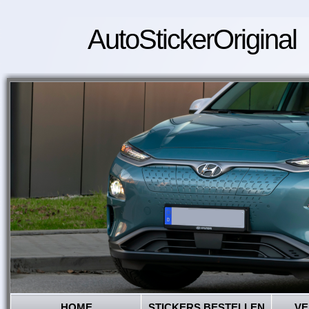
AutoStickerOriginal
HOME
STICKERS BESTELLEN
VE