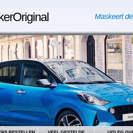
kerOriginal
Maskeert de
ERS BESTELLEN
VEEL GESTELDE
UITLEG OV