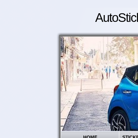
AutoStic
HOME
STICK