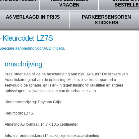
VRAGEN
BESTELLE
A6 VERLAAGD IN PRIJS
PARKEERSENSOREN
STICKERS
- Kleurcode: LZ7S
 Speciale aanbieding voor AUDI rijders.
omschrijving
Kras, steenslag of kleine beschadiging aan bijv. uw auto? De stickers van
Autostickeroriginal zijn de oplossing. Met deze stickers repareert u
eenvoudig de schade, en is er - in tegenstelling tot lakstiften en andere
oplossingen - vrijwel niets meer van de schade te zien.
Kleur omschrijving: Daytona Grijs.
Kleurcode: LZ7S.
Afmeting A6 formaat: 14,7 x 10,5 centimeter.
Info:
de ronde stickers (14 stuks) zijn de exacte afmeting