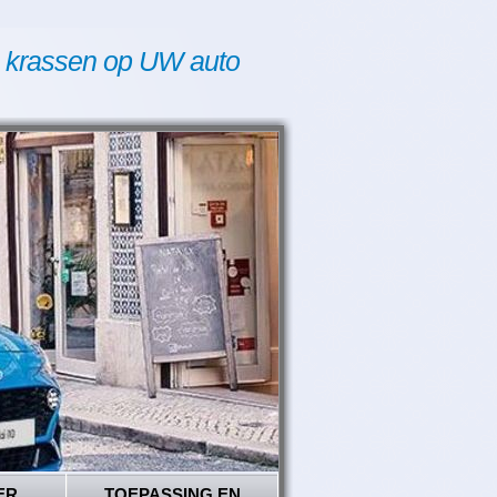
 krassen op UW auto
ER
TOEPASSING EN