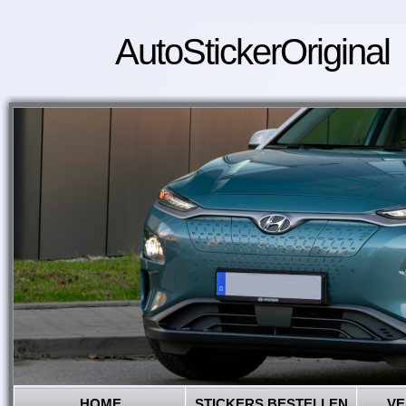
AutoStickerOriginal
HOME
STICKERS BESTELLEN
VE