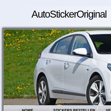
AutoStickerOriginal
HOME
STICKERS BESTELLEN
VE