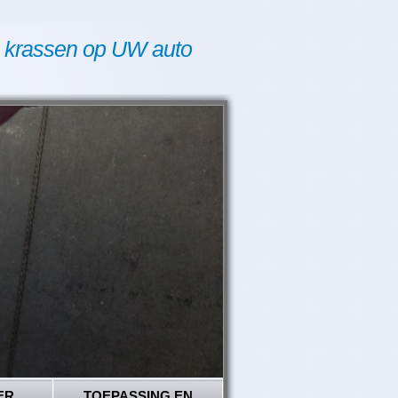
 krassen op UW auto
ER
TOEPASSING EN