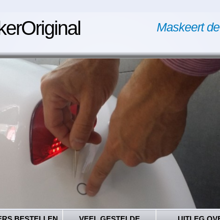
kerOriginal
Maskeert de
ERS BESTELLEN
VEEL GESTELDE
UITLEG OV