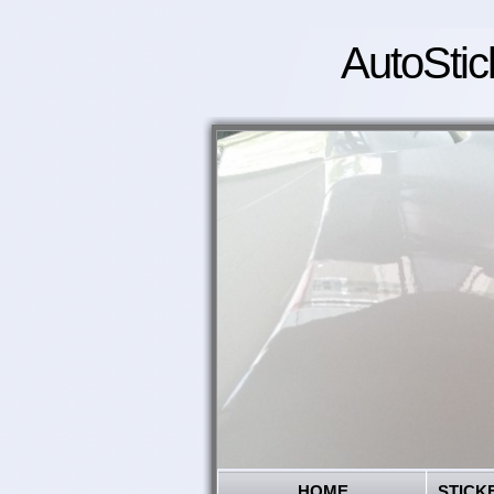
AutoStic
HOME
STICK