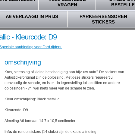
VRAGEN
BESTELLE
A6 VERLAAGD IN PRIJS
PARKEERSENSOREN
STICKERS
llic - Kleurcode: D9
Speciale aanbieding voor Ford rijders.
omschrijving
Kras, steenslag of kleine beschadiging aan bijv. uw auto? De stickers van
Autostickeroriginal zijn de oplossing. Met deze stickers repareert u
eenvoudig de schade, en is er - in tegenstelling tot lakstiften en andere
oplossingen - vrij wel niets meer van de schade te zien.
Kleur omschrijving: Black metallic.
Kleurcode: D9
Afmeting A6 formaat: 14,7 x 10,5 centimeter.
Info:
de ronde stickers (14 stuks) zijn de exacte afmeting