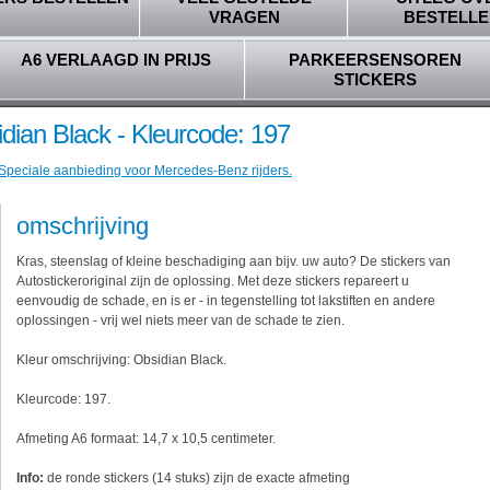
VRAGEN
BESTELLE
A6 VERLAAGD IN PRIJS
PARKEERSENSOREN
STICKERS
dian Black - Kleurcode: 197
 Speciale aanbieding voor Mercedes-Benz rijders.
omschrijving
Kras, steenslag of kleine beschadiging aan bijv. uw auto? De stickers van
Autostickeroriginal zijn de oplossing. Met deze stickers repareert u
eenvoudig de schade, en is er - in tegenstelling tot lakstiften en andere
oplossingen - vrij wel niets meer van de schade te zien.
Kleur omschrijving: Obsidian Black.
Kleurcode: 197.
Afmeting A6 formaat: 14,7 x 10,5 centimeter.
Info:
de ronde stickers (14 stuks) zijn de exacte afmeting