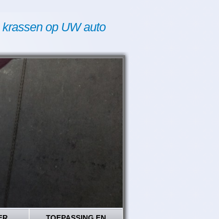
 krassen op UW auto
ER
TOEPASSING EN