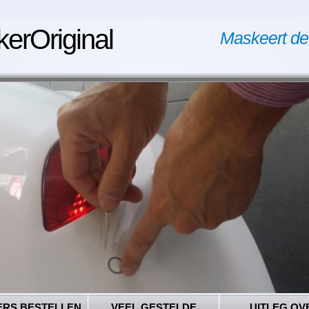
kerOriginal
Maskeert de
ERS BESTELLEN
VEEL GESTELDE
UITLEG OV