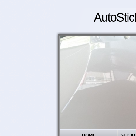
AutoStic
HOME
STICK