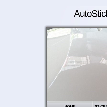
AutoStic
HOME
STICK