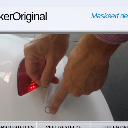
kerOriginal
Maskeert de
ERS BESTELLEN
VEEL GESTELDE
UITLEG OV