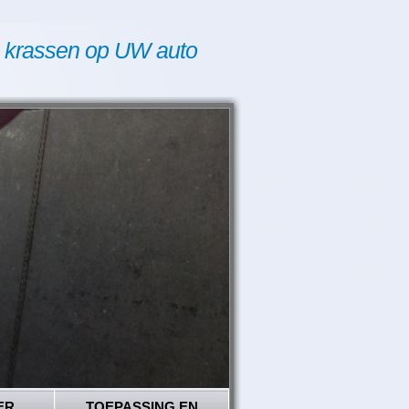
 krassen op UW auto
ER
TOEPASSING EN