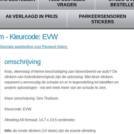
VRAGEN
BESTELLE
A6 VERLAAGD IN PRIJS
PARKEERSENSOREN
STICKERS
um - Kleurcode: EVW
 Speciale aanbieding voor Peugeot rijders.
omschrijving
Kras, steenslag of kleine beschadiging aan bijvoorbeeld uw auto? De
stickers van Autostickeroriginal zijn de oplossing. Met deze stickers
repareert u eenvoudig de schade en er in tegenstelling tot lakstiften en
andere oplossingen - vrij wel niets meer van de schade te zien.
Kleur omschrijving: Gris Thallium.
Kleurcode: EVW.
Afmeting A6 formaat: 14,7 x 10,5 centimeter.
Info:
de ronde stickers (14 stuks) zijn de exacte afmeting