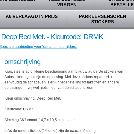
VRAGEN
BESTELLE
A6 VERLAAGD IN PRIJS
PARKEERSENSOREN
STICKERS
- Deep Red Met. - Kleurcode: DRMK
 Speciale aanbieding voor Yamaha motorrijders.
omschrijving
Kras, steenslag of kleine beschadiging aan bijv. uw auto? De stickers van
Autostickeroriginal zijn de oplossing. Met deze stickers repareert u
eenvoudig de schade, en is er - in tegenstelling tot lakstiften en andere
oplossingen - vrij wel niets meer van de schade te zien.
Kleur omschrijving: Deep Red Met.
Kleurcode: DRMK.
Afmeting A6 formaat: 14,7 x 10,5 centimeter.
Info:
de ronde stickers (14 stuks) zijn de exacte afmeting