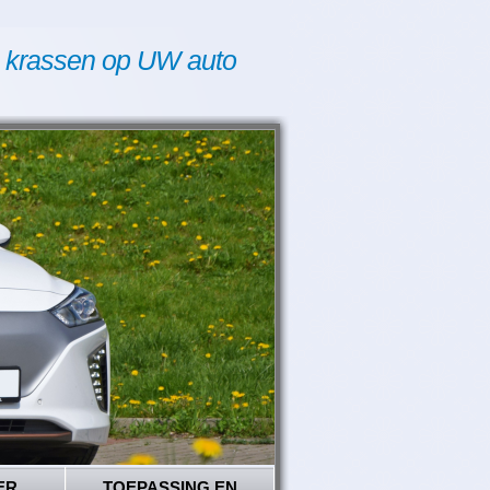
 krassen op UW auto
ER
TOEPASSING EN