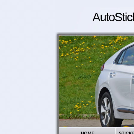
AutoStic
HOME
STICK