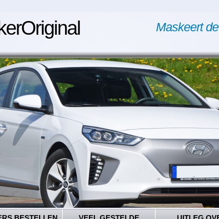
kerOriginal
Maskeert de
ERS BESTELLEN
VEEL GESTELDE
UITLEG OV