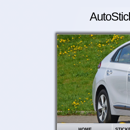
AutoStic
HOME
STICK