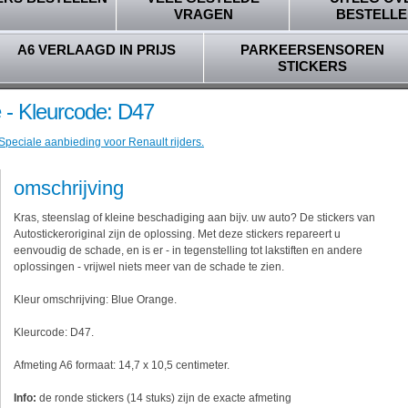
VRAGEN
BESTELLE
A6 VERLAAGD IN PRIJS
PARKEERSENSOREN
STICKERS
 - Kleurcode: D47
Speciale aanbieding voor Renault rijders.
omschrijving
Kras, steenslag of kleine beschadiging aan bijv. uw auto? De stickers van
Autostickeroriginal zijn de oplossing. Met deze stickers repareert u
eenvoudig de schade, en is er - in tegenstelling tot lakstiften en andere
oplossingen - vrijwel niets meer van de schade te zien.
Kleur omschrijving: Blue Orange.
Kleurcode: D47.
Afmeting A6 formaat: 14,7 x 10,5 centimeter.
Info:
de ronde stickers (14 stuks) zijn de exacte afmeting