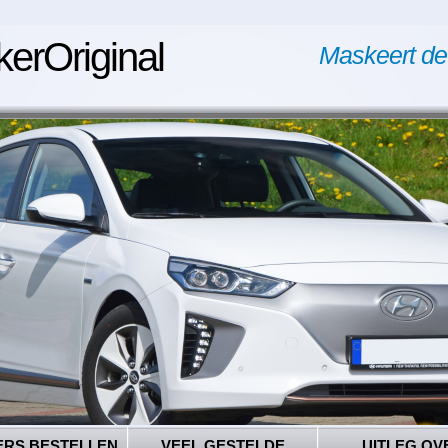
kerOriginal
Maskeert de
ERS BESTELLEN
VEEL GESTELDE
UITLEG OV