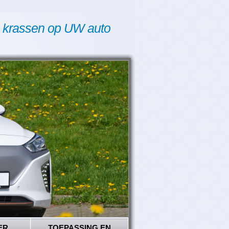
 krassen op UW auto
ER
TOEPASSING EN