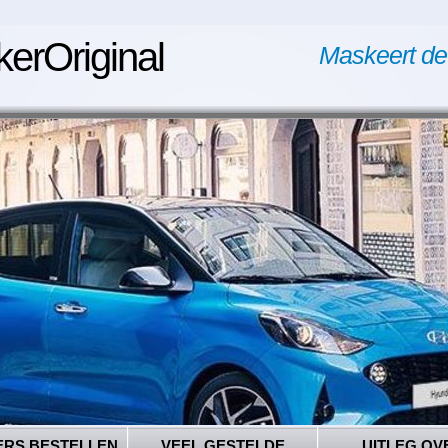
kerOriginal
Maskeert de
ERS BESTELLEN
VEEL GESTELDE
UITLEG OV