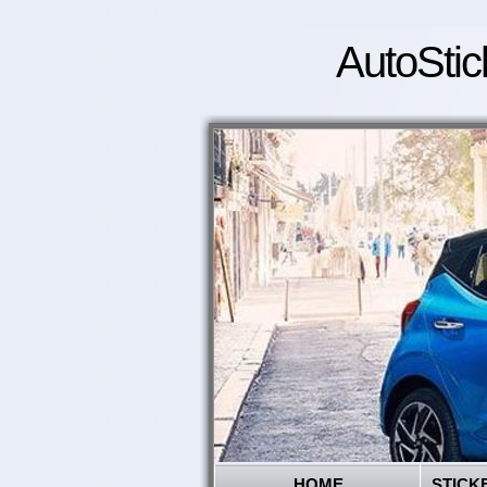
AutoStic
HOME
STICK