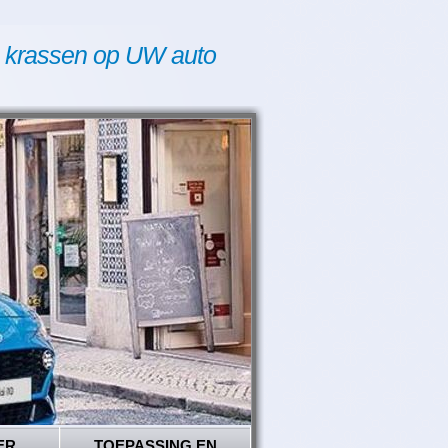
 krassen op UW auto
ER
TOEPASSING EN