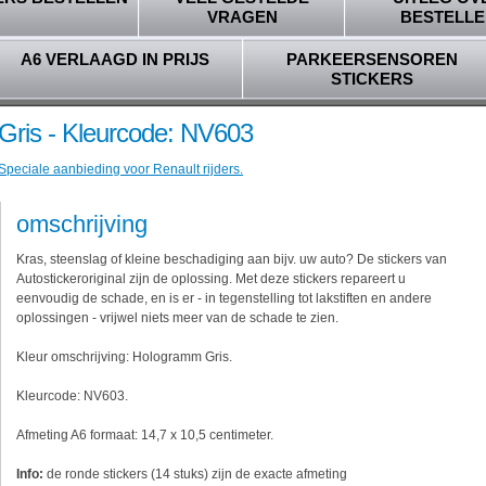
VRAGEN
BESTELLE
A6 VERLAAGD IN PRIJS
PARKEERSENSOREN
STICKERS
Gris - Kleurcode: NV603
Speciale aanbieding voor Renault rijders.
omschrijving
Kras, steenslag of kleine beschadiging aan bijv. uw auto? De stickers van
Autostickeroriginal zijn de oplossing. Met deze stickers repareert u
eenvoudig de schade, en is er - in tegenstelling tot lakstiften en andere
oplossingen - vrijwel niets meer van de schade te zien.
Kleur omschrijving: Hologramm Gris.
Kleurcode: NV603.
Afmeting A6 formaat: 14,7 x 10,5 centimeter.
Info:
de ronde stickers (14 stuks) zijn de exacte afmeting