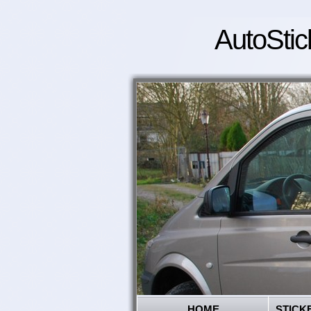
AutoStic
HOME
STICK