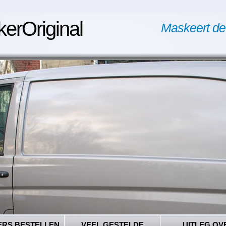
kerOriginal
Maskeert de
ERS BESTELLEN
VEEL GESTELDE
UITLEG OV