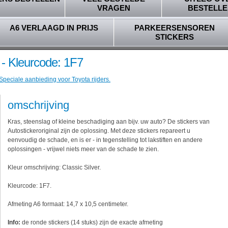
VRAGEN
BESTELLE
A6 VERLAAGD IN PRIJS
PARKEERSENSOREN
STICKERS
r - Kleurcode: 1F7
Speciale aanbieding voor Toyota rijders.
omschrijving
Kras, steenslag of kleine beschadiging aan bijv. uw auto? De stickers van
Autostickeroriginal zijn de oplossing. Met deze stickers repareert u
eenvoudig de schade, en is er - in tegenstelling tot lakstiften en andere
oplossingen - vrijwel niets meer van de schade te zien.
Kleur omschrijving: Classic Silver.
Kleurcode: 1F7.
Afmeting A6 formaat: 14,7 x 10,5 centimeter.
Info:
de ronde stickers (14 stuks) zijn de exacte afmeting