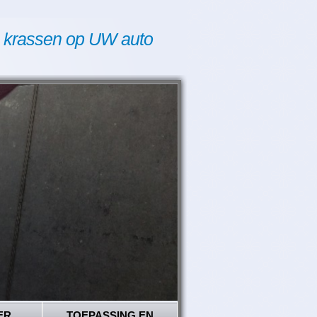
 krassen op UW auto
ER
TOEPASSING EN