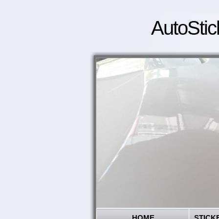
AutoStic
HOME
STICK