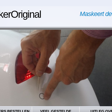
kerOriginal
Maskeert de
ERS BESTELLEN
VEEL GESTELDE
UITLEG OV