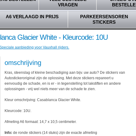
VRAGEN
BESTELLE
A6 VERLAAGD IN PRIJS
PARKEERSENSOREN
STICKERS
lanca Glacier White - Kleurcode: 10U
Speciale aanbieding voor Vauxhall rijders.
omschrijving
Kras, steenslag of kleine beschadiging aan bijv. uw auto? De stickers van
Autostickeroriginal zijn de oplossing. Met deze stickers repareert u
eenvoudig de schade, en is er - in tegenstelling tot lakstiften en andere
oplossingen - vrij wel niets meer van de schade te zien.
Kleur omschrijving: Casablanca Glacier White.
Kleurcode: 10U.
Afmeting A6 formaat: 14,7 x 10,5 centimeter.
Info:
de ronde stickers (14 stuks) zijn de exacte afmeting