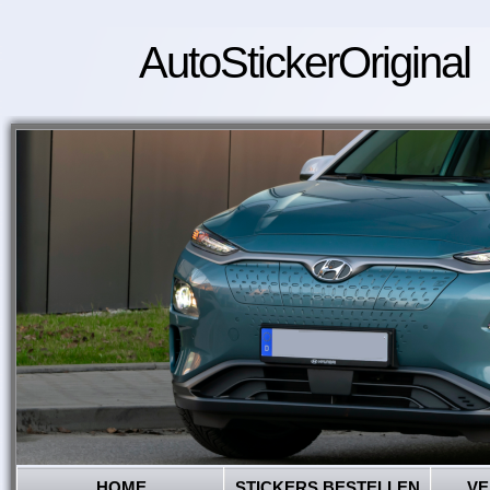
AutoStickerOriginal
HOME
STICKERS BESTELLEN
VE