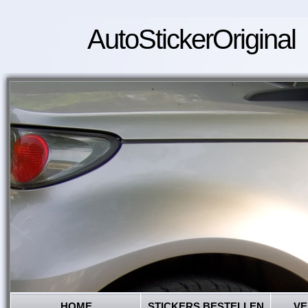
AutoStickerOriginal
HOME
STICKERS BESTELLEN
VE