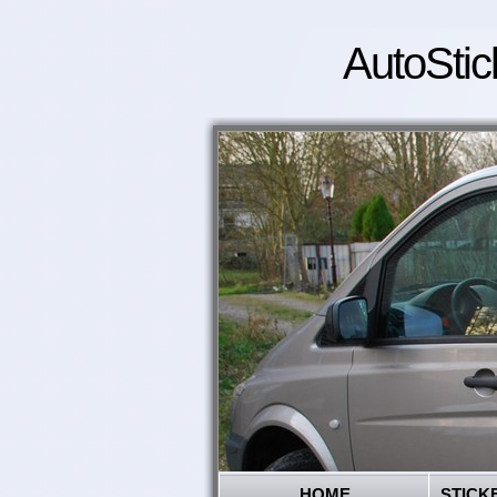
AutoStic
HOME
STICK