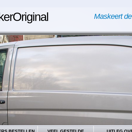
kerOriginal
Maskeert de
ERS BESTELLEN
VEEL GESTELDE
UITLEG OV