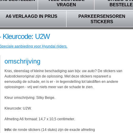
VRAGEN
BESTELLE
A6 VERLAAGD IN PRIJS
PARKEERSENSOREN
STICKERS
 - Kleurcode: U2W
 Speciale aanbieding voor Hyundai rijders.
omschrijving
Kras, steenslag of kleine beschadiging aan bijv. uw auto? De stickers van
Autostickeroriginal zijn de oplossing. Met deze stickers repareert u
eenvoudig de schade, en is er - in tegenstelling tot lakstiften en andere
oplossingen - vrij wel niets meer van de schade te zien.
Kleur omschrijving: Silky Beige.
Kleurcode: U2W.
Afmeting A6 formaat: 14,7 x 10,5 centimeter.
Info:
de ronde stickers (14 stuks) zijn de exacte afmeting