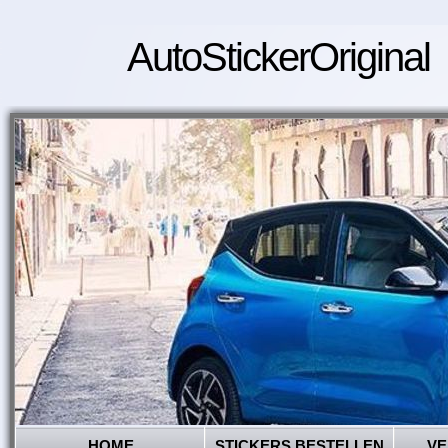
AutoStickerOriginal
HOME
STICKERS BESTELLEN
VE