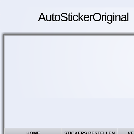
AutoStickerOriginal
HOME
STICKERS BESTELLEN
VE