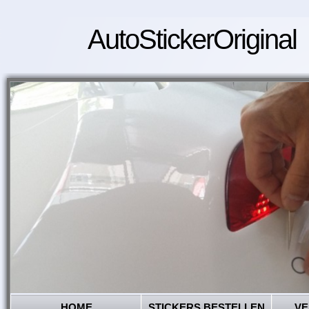
AutoStickerOriginal
HOME
STICKERS BESTELLEN
VE