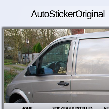
AutoStickerOriginal
HOME
STICKERS BESTELLEN
VE