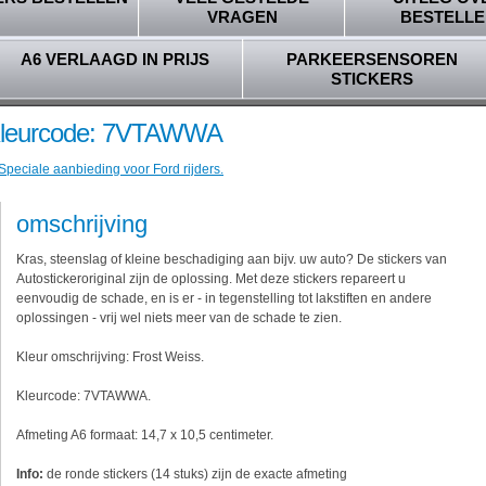
VRAGEN
BESTELLE
A6 VERLAAGD IN PRIJS
PARKEERSENSOREN
STICKERS
- Kleurcode: 7VTAWWA
Speciale aanbieding voor Ford rijders.
omschrijving
Kras, steenslag of kleine beschadiging aan bijv. uw auto? De stickers van
Autostickeroriginal zijn de oplossing. Met deze stickers repareert u
eenvoudig de schade, en is er - in tegenstelling tot lakstiften en andere
oplossingen - vrij wel niets meer van de schade te zien.
Kleur omschrijving: Frost Weiss.
Kleurcode: 7VTAWWA.
Afmeting A6 formaat: 14,7 x 10,5 centimeter.
Info:
de ronde stickers (14 stuks) zijn de exacte afmeting