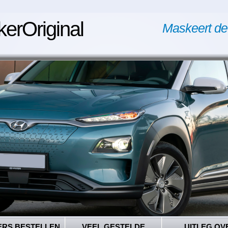
kerOriginal
Maskeert de
ERS BESTELLEN
VEEL GESTELDE
UITLEG OV