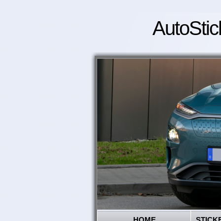
AutoStic
HOME
STICK