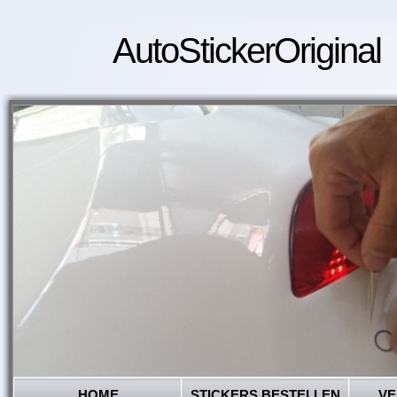
AutoStickerOriginal
HOME
STICKERS BESTELLEN
VE