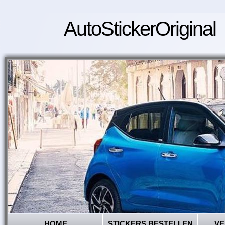
AutoStickerOriginal
HOME
STICKERS BESTELLEN
VE