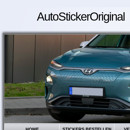
AutoStickerOriginal
HOME
STICKERS BESTELLEN
VE