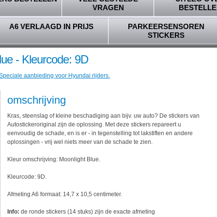
VRAGEN
BESTELLE
A6 VERLAAGD IN PRIJS
PARKEERSENSOREN
STICKERS
lue - Kleurcode: 9D
 Speciale aanbieding voor Hyundai rijders.
omschrijving
Kras, steenslag of kleine beschadiging aan bijv. uw auto? De stickers van
Autostickeroriginal zijn de oplossing. Met deze stickers repareert u
eenvoudig de schade, en is er - in tegenstelling tot lakstiften en andere
oplossingen - vrij wel niets meer van de schade te zien.
Kleur omschrijving: Moonlight Blue.
Kleurcode: 9D.
Afmeting A6 formaat: 14,7 x 10,5 centimeter.
Info:
de ronde stickers (14 stuks) zijn de exacte afmeting