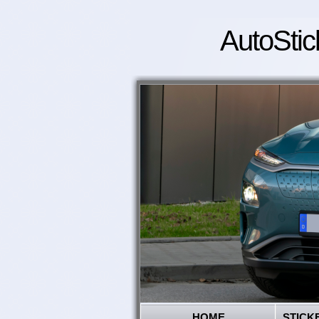
AutoStic
HOME
STICK