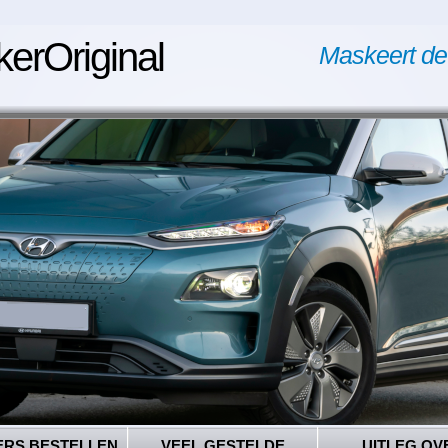
kerOriginal
Maskeert de
ERS BESTELLEN
VEEL GESTELDE
UITLEG OV