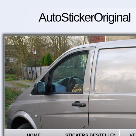
AutoStickerOriginal
HOME
STICKERS BESTELLEN
VE