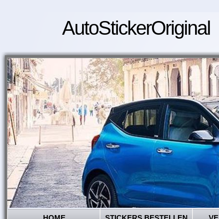
AutoStickerOriginal
HOME
STICKERS BESTELLEN
VE