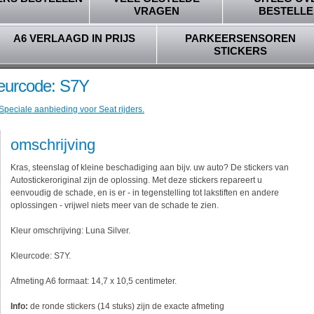
VRAGEN
BESTELLE
A6 VERLAAGD IN PRIJS
PARKEERSENSOREN
STICKERS
Kleurcode: S7Y
Speciale aanbieding voor Seat rijders.
omschrijving
Kras, steenslag of kleine beschadiging aan bijv. uw auto? De stickers van
Autostickeroriginal zijn de oplossing. Met deze stickers repareert u
eenvoudig de schade, en is er - in tegenstelling tot lakstiften en andere
oplossingen - vrijwel niets meer van de schade te zien.
Kleur omschrijving: Luna Silver.
Kleurcode: S7Y.
Afmeting A6 formaat: 14,7 x 10,5 centimeter.
Info:
de ronde stickers (14 stuks) zijn de exacte afmeting