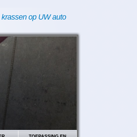
 krassen op UW auto
ER
TOEPASSING EN