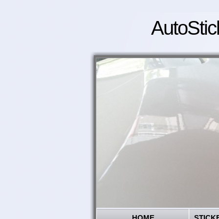
AutoStic
HOME
STICK