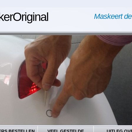
kerOriginal
Maskeert de
ERS BESTELLEN
VEEL GESTELDE
UITLEG OV