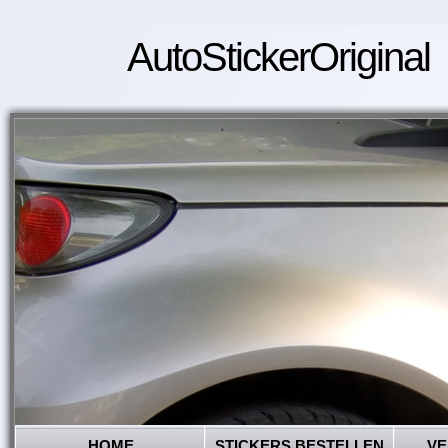
AutoStickerOriginal
HOME
STICKERS BESTELLEN
VE