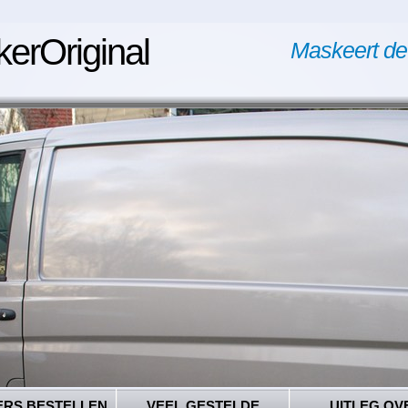
kerOriginal
Maskeert de
ERS BESTELLEN
VEEL GESTELDE
UITLEG OV