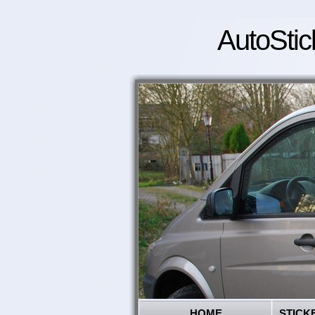
AutoStic
HOME
STICK