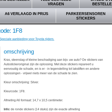
VRAGEN
BESTELLE
A6 VERLAAGD IN PRIJS
PARKEERSENSOREN
STICKERS
rcode: 1F8
Speciale aanbieding voor Toyota rijders.
omschrijving
Kras, steenslag of kleine beschadiging aan bijv. uw auto? De stickers van
Autostickeroriginal zijn de oplossing. Met deze stickers repareert u
eenvoudig de schade, en is er - in tegenstelling tot lakstiften en andere
oplossingen - vrijwel niets meer van de schade te zien.
Kleur omschrijving: Silver.
Kleurcode: 1F8.
Afmeting A6 formaat: 14,7 x 10,5 centimeter.
Info:
de ronde stickers (14 stuks) zijn de exacte afmeting