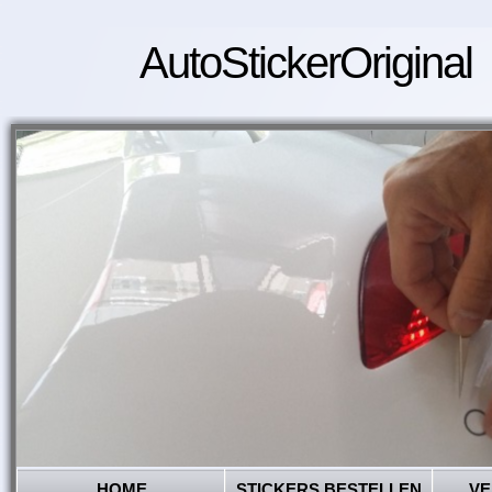
AutoStickerOriginal
HOME
STICKERS BESTELLEN
VE