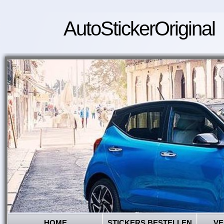
AutoStickerOriginal
HOME
STICKERS BESTELLEN
VE