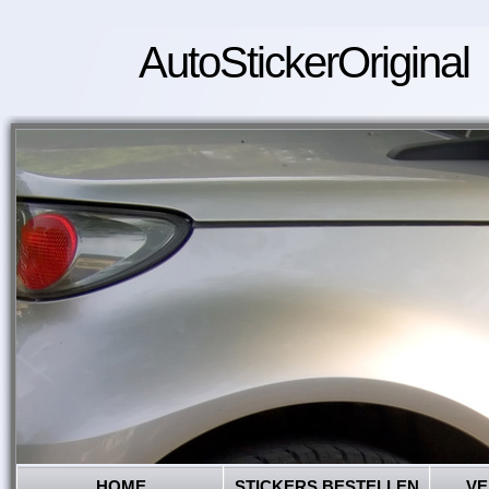
AutoStickerOriginal
HOME
STICKERS BESTELLEN
VE