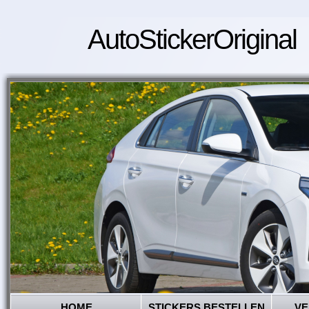
AutoStickerOriginal
HOME
STICKERS BESTELLEN
VE