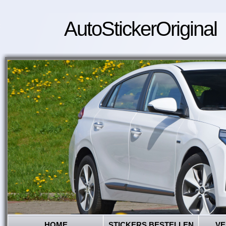
AutoStickerOriginal
HOME
STICKERS BESTELLEN
VE