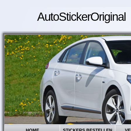
AutoStickerOriginal
HOME
STICKERS BESTELLEN
VE