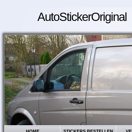
AutoStickerOriginal
HOME
STICKERS BESTELLEN
VE